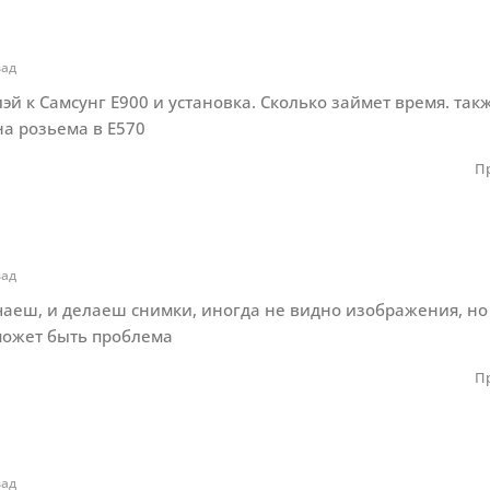
зад
лэй к Самсунг Е900 и установка. Сколько займет время. та
на розьема в Е570
П
зад
аеш, и делаеш снимки, иногда не видно изображения, но
может быть проблема
П
зад