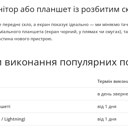
нітор або планшет із розбитим 
 переднє скло, а екран показує ідеально — ми міняємо та
міального планшета (екран чорний, у плямах чи смугах), 
астина нового пристрою.
и виконання популярних п
Термін викон
в день зверн
ншеті
від 1 дня
/ Lightning)
від 1 дня