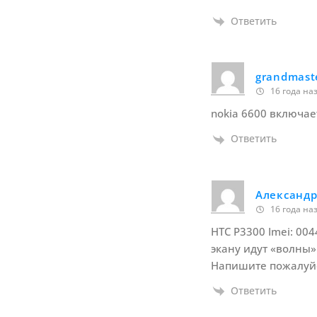
Ответить
grandmast
16 года на
nokia 6600 включае
Ответить
Александ
16 года на
HTC P3300 Imei: 00
экану идут «волны»
Напишите пожалуйс
Ответить