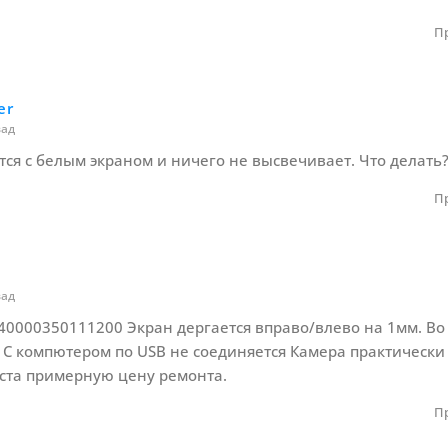
П
er
зад
тся с белым экраном и ничего не высвечивает. Что делать
П
р
зад
440000350111200 Экран дергается вправо/влево на 1мм. Во
 С компютером по USB не соединяется Камера практически
та примерную цену ремонта.
П