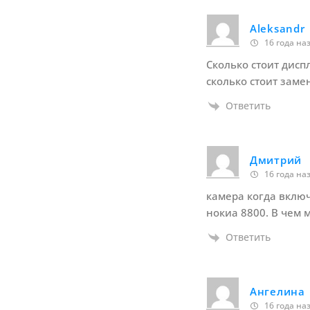
Aleksandr
16 года на
Сколько стоит дисп
сколько стоит заме
Ответить
Дмитрий
16 года на
камера когда включ
нокиа 8800. В чем 
Ответить
Ангелина
16 года на