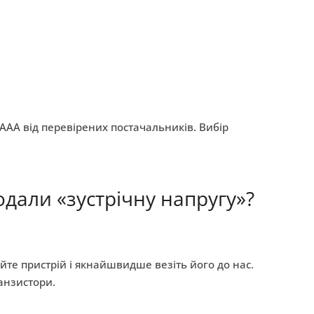
AAA від перевірених постачальників. Вибір
одали «зустрічну напругу»?
е пристрій і якнайшвидше везіть його до нас.
анзистори.