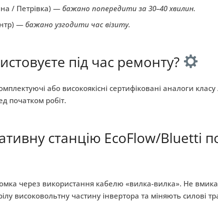
на / Петрівка) —
бажано попередити за 30–40 хвилин.
ентр) —
бажано узгодити час візиту.
ристовуєте під час ремонту?
плектуючі або високоякісні сертифіковані аналоги класу 
ед початком робіт.
ативну станцію EcoFlow/Bluetti п
мка через використання кабелю «вилка-вилка». Не вмикайт
лу високовольтну частину інвертора та міняють силові тр