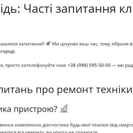
ь: Часті запитання клі
ГОЛОВНА
ПОСЛУГИ
ПИТАННЯ-ВІДПОВІДЬ
ЦІНИ
КО
алишилися запитання?
Ми цінуємо ваш час, тому зібрали в
городі
.
ня, просто зателефонуйте нам:
+38 (098) 595-50-50
— ми рад
питань про ремонт техніки
тика пристрою?
инна комплексна діагностика будь-якої техніки (від смарт
витися від ремонту, ви нічого не сплачуєте.