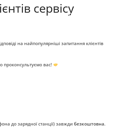
єнтів сервісу
+38 (098) 595-50-50
НТАКТИ
ідповіді на найпопулярніші запитання клієнтів
о проконсультуємо вас!
фона до зарядної станції) завжди
безкоштовна
.