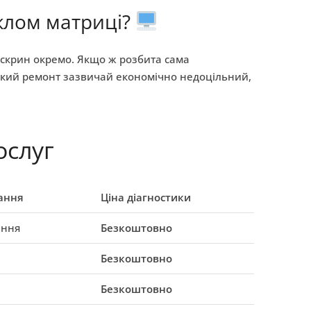
склом матриці?
чскрин окремо. Якщо ж розбита сама
такий ремонт зазвичай економічно недоцільний,
ослуг
ання
Ціна діагностики
ення
Безкоштовно
Безкоштовно
Безкоштовно