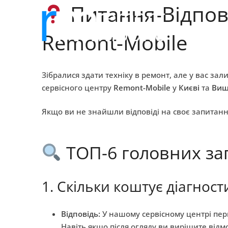
Питання-Відповід
Remont-Mobile
Зібралися здати техніку в ремонт, але у вас з
сервісного центру
Remont-Mobile
у
Києві
та
Виш
Якщо ви не знайшли відповіді на своє запитан
ТОП-6 головних за
1. Скільки коштує діагнос
Відповідь:
У нашому сервісному центрі перв
Навіть якщо після огляду ви вирішите відмо