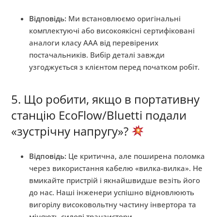
Відповідь:
Ми встановлюємо оригінальні
комплектуючі або високоякісні сертифіковані
аналоги класу AAA від перевірених
постачальників. Вибір деталі завжди
узгоджується з клієнтом перед початком робіт.
5. Що робити, якщо в портативну
станцію EcoFlow/Bluetti подали
«зустрічну напругу»?
Відповідь:
Це критична, але поширена поломка
через використання кабелю «вилка-вилка». Не
вмикайте пристрій і якнайшвидше везіть його
до нас. Наші інженери успішно відновлюють
вигорілу високовольтну частину інвертора та
міняють силові транзистори.