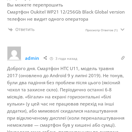
Вы можете перепрошить
Смартфон Oukitel WP21 12/256Gb Black Global version
телефон не видит одного оператора
Ответить
Просмотр Ответов
(1)
admin
3 года назад
Доброго дня. Смартфон HTC U11, модель травня
2017 (оновлено до Android 9 у липні 2019). Не тонув,
були два падіння без проблем після цього (якісний
чохол та захисне скло). Періодично останні 6-8
місяців. «бігали» на екрані горизонтальні «білі
кульки» (у цей час не працював перехід на інші
додатки), або мимоволі скидалися налаштування
при відключеному дисплеї (коли переналаштування
неможливе — смартфон був у кишені або сумці).
Усувалося саме собою, постукуванням по дисплею