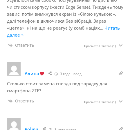
чи стиском корпусу (жести Edge Sense). Тиждень тому
завис, потім вимкнувся екран із «білою кулькою»,
далі телефон відключився без вібрації. Зараз
«цегла», ні на що не реагує (у комбінаціях
…
Читать
далее »
Ответить
Просмотр Ответов
(1)
Алина
3 года назад
Сколько стоит замена гнезда под зарядку для
смартфона ZTE?
Ответить
Просмотр Ответов
(1)
Polina
3 года назад