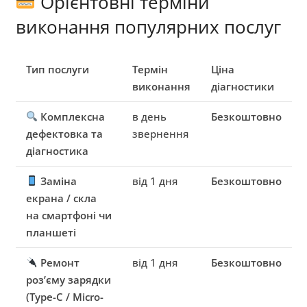
Орієнтовні терміни
виконання популярних послуг
Тип послуги
Термін
Ціна
виконання
діагностики
Комплексна
в день
Безкоштовно
дефектовка та
звернення
діагностика
Заміна
від 1 дня
Безкоштовно
екрана / скла
на смартфоні чи
планшеті
Ремонт
від 1 дня
Безкоштовно
роз’єму зарядки
(Type-C / Micro-