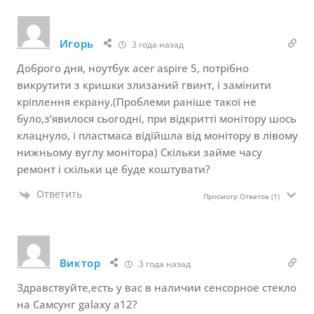
Игорь
3 года назад
Доброго дня, ноутбук acer aspire 5, потрібно
викрутити з кришки злизаний гвинт, і замінити
кріплення екрану.(Проблеми раніше такої не
було,з’явилося сьогодні, при відкритті монітору шось
клацнуло, і пластмаса відійшла від монітору в лівому
нижньому вуглу монітора) Скільки займе часу
ремонт і скільки це буде коштувати?
Ответить
Просмотр Ответов
(1)
Виктор
3 года назад
Здравствуйте,есть у вас в наличии сенсорное стекло
на Самсунг galaxy a12?