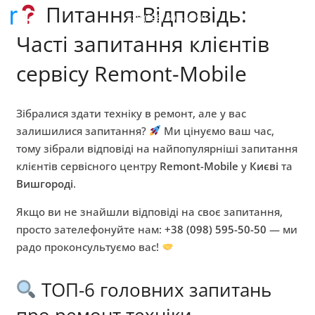
Питання-Відповідь:
+38 (098) 595-50-50
Часті запитання клієнтів
сервісу Remont-Mobile
Зібралися здати техніку в ремонт, але у вас
залишилися запитання?
Ми цінуємо ваш час,
тому зібрали відповіді на найпопулярніші запитання
клієнтів сервісного центру
Remont-Mobile
у
Києві
та
Вишгороді
.
Якщо ви не знайшли відповіді на своє запитання,
просто зателефонуйте нам:
+38 (098) 595-50-50
— ми
радо проконсультуємо вас!
ТОП-6 головних запитань
про ремонт техніки