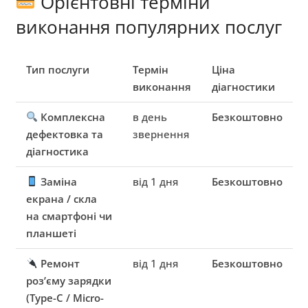
Орієнтовні терміни
виконання популярних послуг
Тип послуги
Термін
Ціна
виконання
діагностики
Комплексна
в день
Безкоштовно
дефектовка та
звернення
діагностика
Заміна
від 1 дня
Безкоштовно
екрана / скла
на смартфоні чи
планшеті
Ремонт
від 1 дня
Безкоштовно
роз’єму зарядки
(Type-C / Micro-