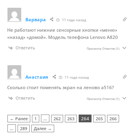
Варвара
11 года назад
Не работают нижние сенсорные кнопки «меню»
«назад» «домой». Модель телефона Lenovo A820
Ответить
Просмотр Ответов
(1)
Анастаия
11 года назад
Cколько стоит поменять экран на леново а516?
Ответить
Просмотр Ответов
(1)
…
264
← Ранее
1
262
263
265
266
…
289
Далее →