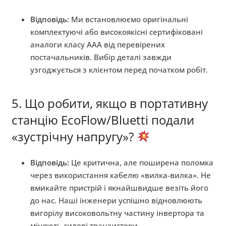
Відповідь:
Ми встановлюємо оригінальні
комплектуючі або високоякісні сертифіковані
аналоги класу AAA від перевірених
постачальників. Вибір деталі завжди
узгоджується з клієнтом перед початком робіт.
5. Що робити, якщо в портативну
станцію EcoFlow/Bluetti подали
«зустрічну напругу»?
Відповідь:
Це критична, але поширена поломка
через використання кабелю «вилка-вилка». Не
вмикайте пристрій і якнайшвидше везіть його
до нас. Наші інженери успішно відновлюють
вигорілу високовольтну частину інвертора та
міняють силові транзистори.