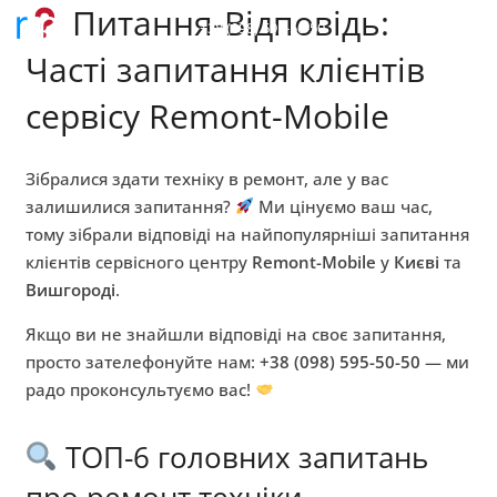
Питання-Відповідь:
+38 (098) 595-50-50
Часті запитання клієнтів
сервісу Remont-Mobile
Зібралися здати техніку в ремонт, але у вас
залишилися запитання?
Ми цінуємо ваш час,
тому зібрали відповіді на найпопулярніші запитання
клієнтів сервісного центру
Remont-Mobile
у
Києві
та
Вишгороді
.
Якщо ви не знайшли відповіді на своє запитання,
просто зателефонуйте нам:
+38 (098) 595-50-50
— ми
радо проконсультуємо вас!
ТОП-6 головних запитань
про ремонт техніки