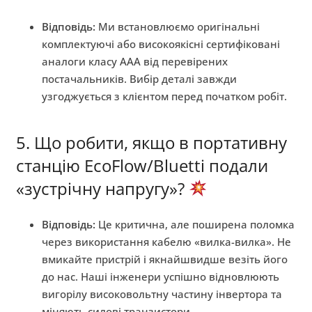
Відповідь:
Ми встановлюємо оригінальні
комплектуючі або високоякісні сертифіковані
аналоги класу AAA від перевірених
постачальників. Вибір деталі завжди
узгоджується з клієнтом перед початком робіт.
5. Що робити, якщо в портативну
станцію EcoFlow/Bluetti подали
«зустрічну напругу»?
Відповідь:
Це критична, але поширена поломка
через використання кабелю «вилка-вилка». Не
вмикайте пристрій і якнайшвидше везіть його
до нас. Наші інженери успішно відновлюють
вигорілу високовольтну частину інвертора та
міняють силові транзистори.