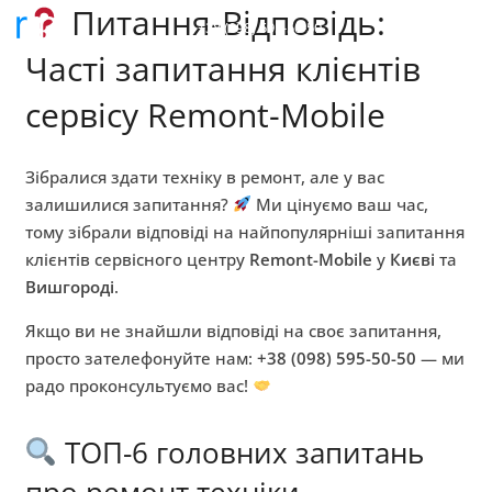
Питання-Відповідь:
+38 (098) 595-50-50
Часті запитання клієнтів
сервісу Remont-Mobile
Зібралися здати техніку в ремонт, але у вас
залишилися запитання?
Ми цінуємо ваш час,
тому зібрали відповіді на найпопулярніші запитання
клієнтів сервісного центру
Remont-Mobile
у
Києві
та
Вишгороді
.
Якщо ви не знайшли відповіді на своє запитання,
просто зателефонуйте нам:
+38 (098) 595-50-50
— ми
радо проконсультуємо вас!
ТОП-6 головних запитань
про ремонт техніки