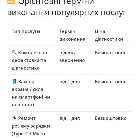
Орієнтовні терміни
виконання популярних послуг
Тип послуги
Термін
Ціна
виконання
діагностики
Комплексна
в день
Безкоштовно
дефектовка та
звернення
діагностика
Заміна
від 1 дня
Безкоштовно
екрана / скла
на смартфоні чи
планшеті
Ремонт
від 1 дня
Безкоштовно
роз’єму зарядки
(Type-C / Micro-