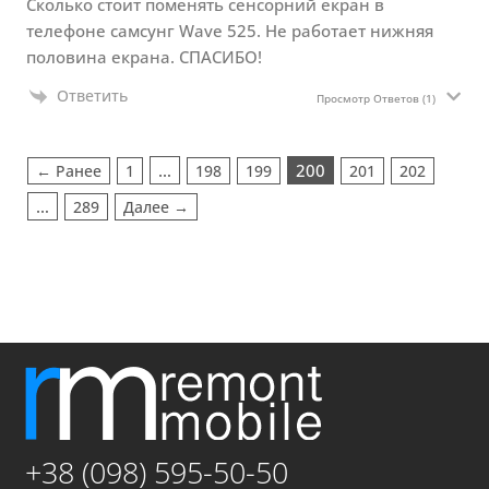
Сколько стоит поменять сенсорний екран в
телефоне самсунг Wave 525. Не работает нижняя
половина екрана. СПАСИБО!
Ответить
Просмотр Ответов
(1)
…
200
← Ранее
1
198
199
201
202
…
289
Далее →
+38 (098) 595-50-50