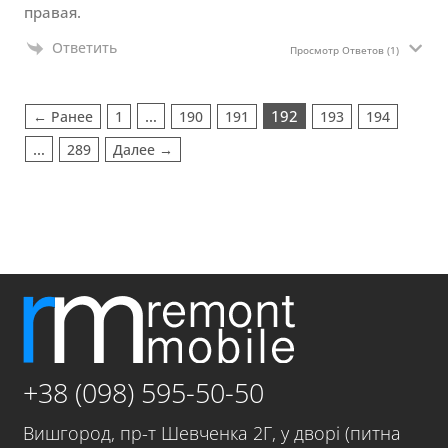
правая.
Ответить
Просмотр Ответов
(1)
…
192
← Ранее
1
190
191
193
194
…
289
Далее →
+38 (098) 595-50-50
Вишгород, пр-т Шевченка 2Г, у дворі (питна