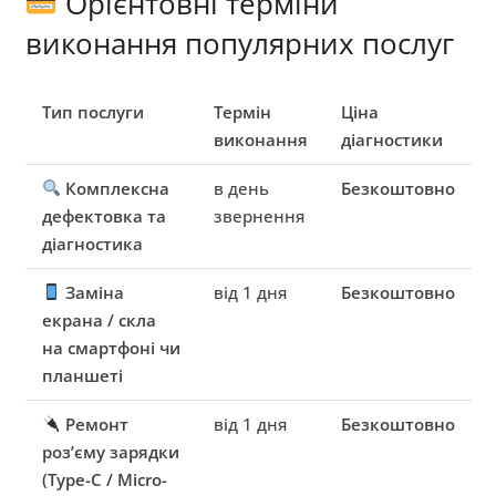
Орієнтовні терміни
виконання популярних послуг
Тип послуги
Термін
Ціна
виконання
діагностики
Комплексна
в день
Безкоштовно
дефектовка та
звернення
діагностика
Заміна
від 1 дня
Безкоштовно
екрана / скла
на смартфоні чи
планшеті
Ремонт
від 1 дня
Безкоштовно
роз’єму зарядки
(Type-C / Micro-