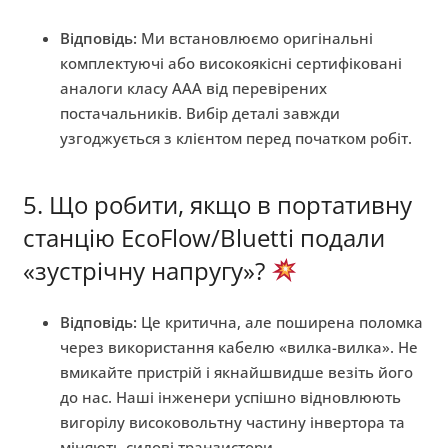
Відповідь:
Ми встановлюємо оригінальні
комплектуючі або високоякісні сертифіковані
аналоги класу AAA від перевірених
постачальників. Вибір деталі завжди
узгоджується з клієнтом перед початком робіт.
5. Що робити, якщо в портативну
станцію EcoFlow/Bluetti подали
«зустрічну напругу»?
Відповідь:
Це критична, але поширена поломка
через використання кабелю «вилка-вилка». Не
вмикайте пристрій і якнайшвидше везіть його
до нас. Наші інженери успішно відновлюють
вигорілу високовольтну частину інвертора та
міняють силові транзистори.