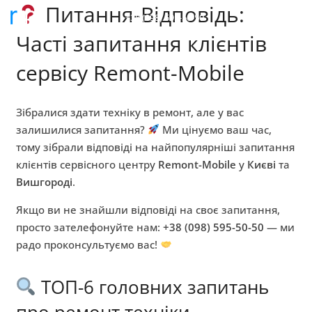
Питання-Відповідь:
+38 (098) 595-50-50
Часті запитання клієнтів
сервісу Remont-Mobile
Зібралися здати техніку в ремонт, але у вас
залишилися запитання?
Ми цінуємо ваш час,
тому зібрали відповіді на найпопулярніші запитання
клієнтів сервісного центру
Remont-Mobile
у
Києві
та
Вишгороді
.
Якщо ви не знайшли відповіді на своє запитання,
просто зателефонуйте нам:
+38 (098) 595-50-50
— ми
радо проконсультуємо вас!
ТОП-6 головних запитань
про ремонт техніки