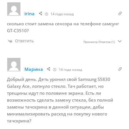
irina
14 года назад
сколько стоит замена сенсора на телефоне самсунг
GT-C3510?
Ответить
Просмотр Ответов
(1)
Марина
14 года назад
Добрый день. Деть уронил свой Samsung S5830
Galaxy Ace, лопнуло стекло. Тач работает, но
трещины идут по половине экрана. Есть ли
возможность сделать замену стекла, без полной
замены тачскрина в данной ситуации, дабы
минимализировать расход на покупку нового
тачскрина?