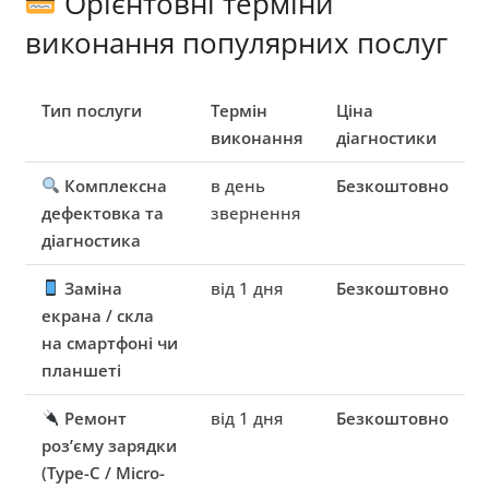
Орієнтовні терміни
виконання популярних послуг
Тип послуги
Термін
Ціна
виконання
діагностики
Комплексна
в день
Безкоштовно
дефектовка та
звернення
діагностика
Заміна
від 1 дня
Безкоштовно
екрана / скла
на смартфоні чи
планшеті
Ремонт
від 1 дня
Безкоштовно
роз’єму зарядки
(Type-C / Micro-