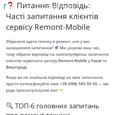
Питання-Відповідь:
+38 (098) 595-50-50
Часті запитання клієнтів
сервісу Remont-Mobile
Зібралися здати техніку в ремонт, але у вас
залишилися запитання?
Ми цінуємо ваш час,
тому зібрали відповіді на найпопулярніші запитання
клієнтів сервісного центру
Remont-Mobile
у
Києві
та
Вишгороді
.
Якщо ви не знайшли відповіді на своє запитання,
просто зателефонуйте нам:
+38 (098) 595-50-50
— ми
радо проконсультуємо вас!
ТОП-6 головних запитань
про ремонт техніки