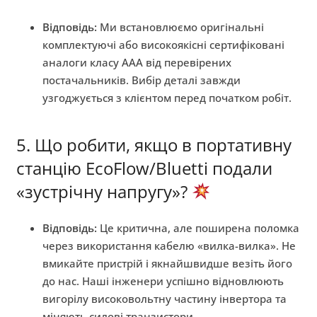
Відповідь:
Ми встановлюємо оригінальні
комплектуючі або високоякісні сертифіковані
аналоги класу AAA від перевірених
постачальників. Вибір деталі завжди
узгоджується з клієнтом перед початком робіт.
5. Що робити, якщо в портативну
станцію EcoFlow/Bluetti подали
«зустрічну напругу»?
Відповідь:
Це критична, але поширена поломка
через використання кабелю «вилка-вилка». Не
вмикайте пристрій і якнайшвидше везіть його
до нас. Наші інженери успішно відновлюють
вигорілу високовольтну частину інвертора та
міняють силові транзистори.