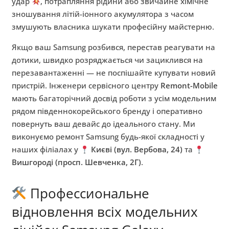
удар
, потрапляння рідини або звичайне хімічне
зношування літій-іонного акумулятора з часом
змушують власника шукати професійну майстерню.
Якщо ваш Samsung розбився, перестав реагувати на
дотики, швидко розряджається чи зациклився на
перезавантаженні — не поспішайте купувати новий
пристрій. Інженери сервісного центру
Remont-Mobile
мають багаторічний досвід роботи з усім модельним
рядом південнокорейського бренду і оперативно
повернуть ваш девайс до ідеального стану. Ми
виконуємо ремонт Samsung будь-якої складності у
наших філіалах у
Києві (вул. Вербова, 24)
та
Вишгороді (просп. Шевченка, 2Г)
.
Профессиональне
відновлення всіх модельних