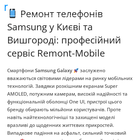
+38 (098) 595-50-50
Ремонт телефонів
Samsung у Києві та
Вишгороді: професійний
сервіс Remont-Mobile
Смартфони
Samsung Galaxy
заслужено
вважаються світовими лідерами на ринку мобільних
технологій. Завдяки розкішним екранам Super
AMOLED, потужним камерам, високій надійності та
функціональній оболонці One UI, пристрої цього
бренду обирають мільйони користувачів. Проте
навіть найтехнологічніші та захищені моделі
вразливі до щоденних життєвих прикростей.
Випадкове падіння на асфальт, сильний точковий