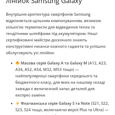
лінійок Samsung Galaxy
Внутрішня архітектура смартфонів Samsung
відрізняється щільним компонуванням, великою
кількістю термопасти для відведення тепла та
тендітними шлейфами під акумулятором. Наші
сертифіковані майстри досконало знають
конструктивні нюанси кожного гаджета та успішно
обслуговують усі лінійки:
Масова серія Galaxy A та Galaxy M
(A12, A23,
A34, A52, A54, M32, M53 тощо) —
найпопулярніші смартфони середнього та
бюджетного класу, для яких на нашому складі
завжди є величезний запас деталей для
експрес-заміни.
Флагманська серія Galaxy S та Note
(S21, S22,
S23, S24 тощо, включаючи версії Plus та Ultra) —