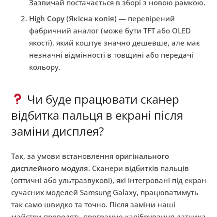
Зазвичай постачається в зборі з новою рамкою.
High Copy (Якісна копія)
— перевірений
фабричний аналог (може бути TFT або OLED
якості), який коштує значно дешевше, але має
незначні відмінності в товщині або передачі
кольору.
Чи буде працювати сканер
відбитка пальця в екрані після
заміни дисплея?
Так, за умови встановлення
оригінального
дисплейного модуля
. Сканери відбитків пальців
(оптичні або ультразвукові), які інтегровані під екран
сучасних моделей Samsung Galaxy, працюватимуть
так само швидко та точно. Після заміни наші
майстри проводять програмне калібрування датчика